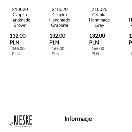
218020
218020
218020
Czapka
Czapka
Czapka
Handmade
Handmade
Handmade
H
Brown
Graphite
Gray
132.00
132.00
132.00
1
PLN
PLN
PLN
165.00
165.00
165.00
PLN
PLN
PLN
Informacje