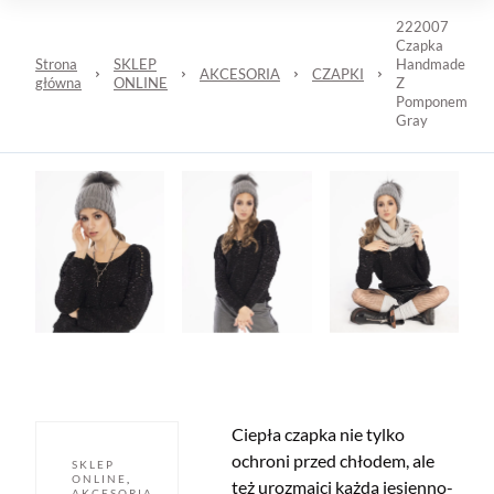
222007
Czapka
Strona
SKLEP
Handmade
AKCESORIA
CZAPKI
główna
ONLINE
Z
Pomponem
Gray
Ciepła czapka nie tylko
ochroni przed chłodem, ale
SKLEP
ONLINE
,
też urozmaici każdą jesienno-
AKCESORIA
,