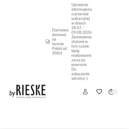
Uprzejmie
informujemy
o przerwie
wakacyjnej
w dniach
28.07. -
Darmowa
09.08.2026.
dostawa
Zamówienia
na
złożone w
terenie
tym czasie
Polski od
będą
300zł
realizowane
zaraz po
powrocie.
Do
zobaczenie
wkrótce :)
START
NOWOŚĆ
SKLEP ONLINE
O NAS