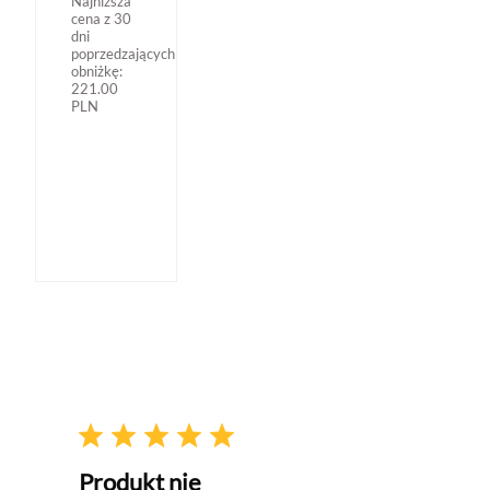
Najniższa
cena z 30
dni
poprzedzających
obniżkę:
221.00
PLN
Produkt nie