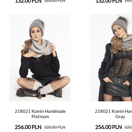
132.00 PLN
132.00 PLN
165.00 PLN
165
218021 Komin Handmade
218021 Komin Ha
Platinum
Gray
256.00 PLN
256.00 PLN
320.00 PLN
320