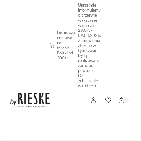
Uprzejmie
informujemy
o przerwie
wakacyjnej
w dniach
28.07. -
Darmowa
09.08.2026.
dostawa
Zamówienia
na
złożone w
terenie
tym czasie
Polski od
będą
300zł
realizowane
zaraz po
powrocie.
Do
zobaczenie
wkrótce :)
START
NOWOŚĆ
SKLEP ONLINE
O NAS