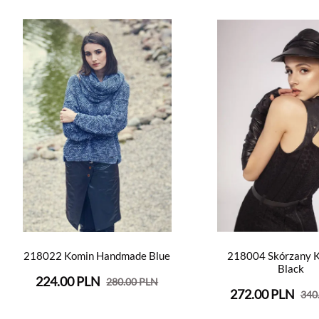
218022 Komin Handmade Blue
218004 Skórzany K
Black
224.00 PLN
280.00 PLN
272.00 PLN
340