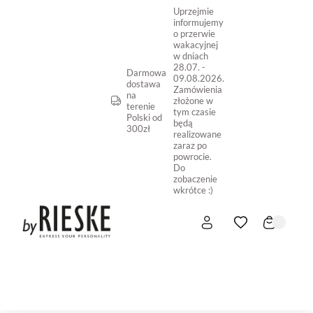
Uprzejmie
informujemy
o przerwie
wakacyjnej
w dniach
28.07. -
Darmowa
09.08.2026.
dostawa
Zamówienia
na
złożone w
terenie
tym czasie
Polski od
będą
300zł
realizowane
zaraz po
powrocie.
Do
zobaczenie
wkrótce :)
START
NOWOŚĆ
SKLEP ONLINE
O NAS