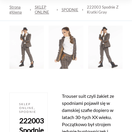
Strona
SKLEP
222003 Spodnie Z
SPODNIE
główna
ONLINE
Kratki Gray
Trouser suit czyli żakiet ze
spodniami pojawił się w
SKLEP
ONLINE
,
damskiej szafie dopiero w
SPODNIE
latach 30-tych XX wieku.
222003
Początkowo był strojem
Spodnie
jedynie buntowniczek i