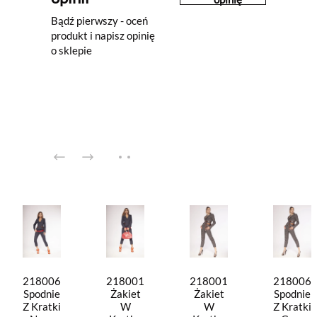
Bądź pierwszy - oceń
produkt i napisz opinię
o sklepie
218006
218001
218001
218006
Spodnie
Żakiet
Żakiet
Spodnie
Z Kratki
W
W
Z Kratki