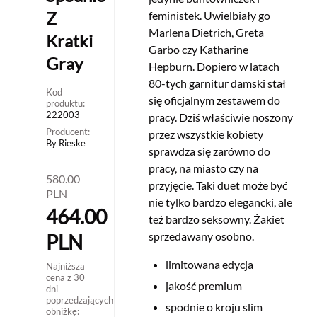
Z
feministek. Uwielbiały go
Marlena Dietrich, Greta
Kratki
Garbo czy Katharine
Gray
Hepburn. Dopiero w latach
80-tych garnitur damski stał
Kod
się oficjalnym zestawem do
produktu:
222003
pracy. Dziś właściwie noszony
Producent:
przez wszystkie kobiety
By Rieske
sprawdza się zarówno do
pracy, na miasto czy na
580.00
przyjęcie. Taki duet może być
PLN
nie tylko bardzo elegancki, ale
464.00
też bardzo seksowny. Żakiet
sprzedawany osobno.
PLN
limitowana edycja
Najniższa
cena z 30
jakość premium
dni
poprzedzających
spodnie o kroju slim
obniżkę: