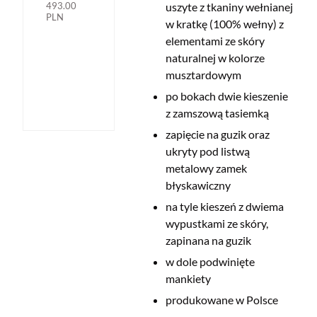
493.00
uszyte z tkaniny wełnianej
PLN
w kratkę (100% wełny) z
elementami ze skóry
naturalnej w kolorze
musztardowym
po bokach dwie kieszenie
z zamszową tasiemką
zapięcie na guzik oraz
ukryty pod listwą
metalowy zamek
błyskawiczny
na tyle kieszeń z dwiema
wypustkami ze skóry,
zapinana na guzik
w dole podwinięte
mankiety
produkowane w Polsce