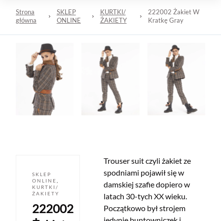
Strona
SKLEP
KURTKI/
222002 Żakiet W
główna
ONLINE
ŻAKIETY
Kratkę Gray
Trouser suit czyli żakiet ze
spodniami pojawił się w
SKLEP
ONLINE
,
damskiej szafie dopiero w
KURTKI/
ŻAKIETY
latach 30-tych XX wieku.
222002
Początkowo był strojem
jedynie buntowniczek i