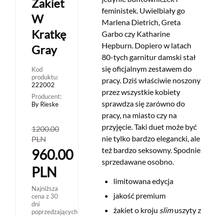
Żakiet
feministek. Uwielbiały go
W
Marlena Dietrich, Greta
Kratkę
Garbo czy Katharine
Hepburn. Dopiero w latach
Gray
80-tych garnitur damski stał
się oficjalnym zestawem do
Kod
produktu:
pracy. Dziś właściwie noszony
222002
przez wszystkie kobiety
Producent:
sprawdza się zarówno do
By Rieske
pracy, na miasto czy na
przyjęcie. Taki duet może być
1200.00
nie tylko bardzo elegancki, ale
PLN
też bardzo seksowny. Spodnie
960.00
sprzedawane osobno.
PLN
limitowana edycja
Najniższa
jakość premium
cena z 30
dni
żakiet o kroju
slim
uszyty z
poprzedzających