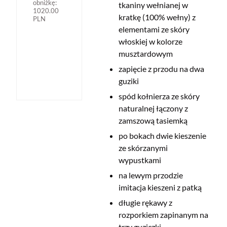
obniżkę:
tkaniny wełnianej w
1020.00
kratkę (100% wełny) z
PLN
elementami ze skóry
włoskiej w kolorze
musztardowym
zapięcie z przodu na dwa
guziki
spód kołnierza ze skóry
naturalnej łączony z
zamszową tasiemką
po bokach dwie kieszenie
ze skórzanymi
wypustkami
na lewym przodzie
imitacja kieszeni z patką
długie rękawy z
rozporkiem zapinanym na
trzy guziczki