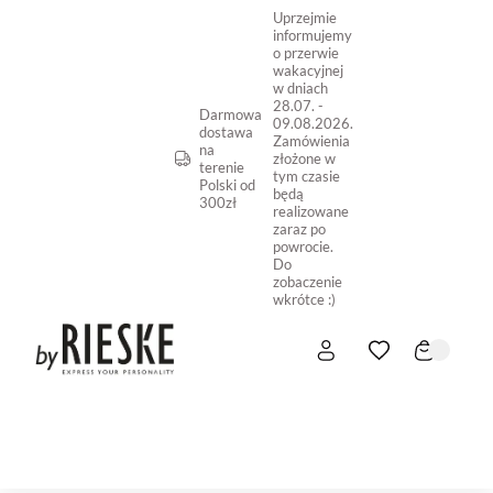
Uprzejmie
informujemy
o przerwie
wakacyjnej
w dniach
28.07. -
Darmowa
09.08.2026.
dostawa
Zamówienia
na
złożone w
terenie
tym czasie
Polski od
będą
300zł
realizowane
zaraz po
powrocie.
Do
zobaczenie
wkrótce :)
START
NOWOŚĆ
SKLEP ONLINE
O NAS