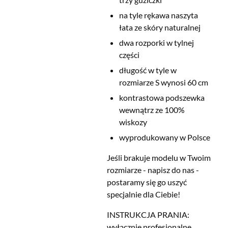
na tyle rękawa naszyta
łata ze skóry naturalnej
dwa rozporki w tylnej
części
długość w tyle w
rozmiarze S wynosi 60 cm
kontrastowa podszewka
wewnątrz ze 100%
wiskozy
wyprodukowany w Polsce
Jeśli brakuje modelu w Twoim
rozmiarze - napisz do nas -
postaramy się go uszyć
specjalnie dla Ciebie!
INSTRUKCJA PRANIA:
wyłącznie profesjonalne