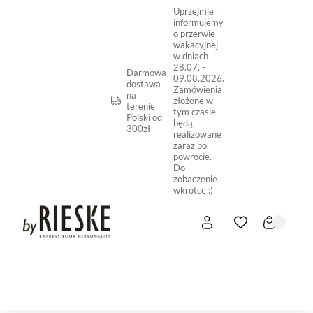
Uprzejmie
informujemy
o przerwie
wakacyjnej
w dniach
28.07. -
Darmowa
09.08.2026.
dostawa
Zamówienia
na
złożone w
terenie
tym czasie
Polski od
będą
300zł
realizowane
zaraz po
powrocie.
Do
zobaczenie
wkrótce :)
START
NOWOŚĆ
SKLEP ONLINE
O NAS