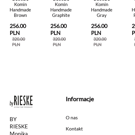
Komin
Komin
Komin
Handmade
Handmade
Handmade
H
Brown
Graphite
Gray
256.00
256.00
256.00
2
PLN
PLN
PLN
320.00
320.00
320.00
PLN
PLN
PLN
Informacje
O nas
BY
RIESKE
Kontakt
Monika