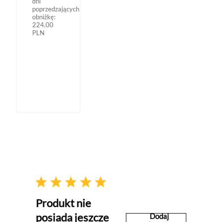
dni
poprzedzających
obniżkę:
224.00
PLN
Produkt nie
posiada jeszcze
Dodaj