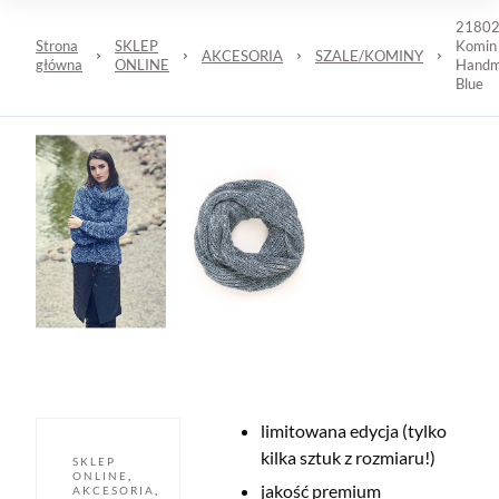
2180
Strona
SKLEP
Komin
AKCESORIA
SZALE/KOMINY
główna
ONLINE
Hand
Blue
limitowana edycja (tylko
kilka sztuk z rozmiaru!)
SKLEP
ONLINE
,
jakość premium
AKCESORIA
,