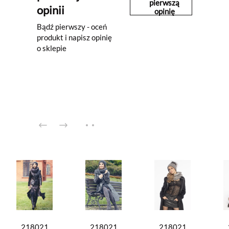
pierwszą
opinii
opinię
Bądź pierwszy - oceń
produkt i napisz opinię
o sklepie
218021
218021
218021