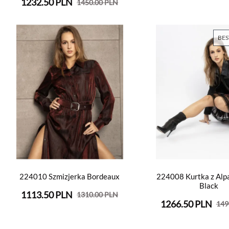
1232.50 PLN
1450.00 PLN
BES
224010 Szmizjerka Bordeaux
224008 Kurtka z Alpa
Black
1113.50 PLN
1310.00 PLN
1266.50 PLN
149