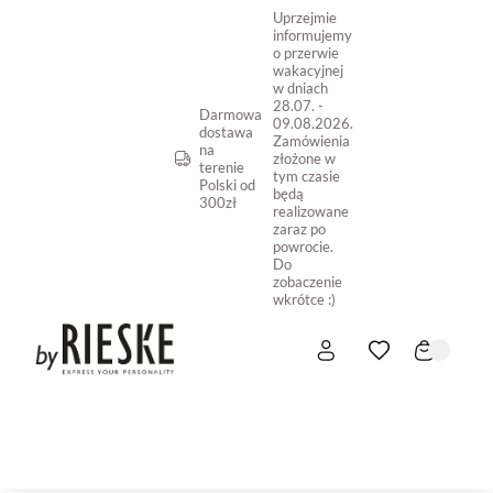
Uprzejmie
informujemy
o przerwie
wakacyjnej
w dniach
28.07. -
Darmowa
09.08.2026.
dostawa
Zamówienia
na
złożone w
terenie
tym czasie
Polski od
będą
300zł
realizowane
zaraz po
powrocie.
Do
zobaczenie
wkrótce :)
START
NOWOŚĆ
SKLEP ONLINE
O NAS