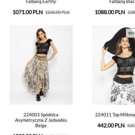
Falbaną Earthy
Falbaną Blac
1071.00 PLN
1088.00 PLN
1260.00 PLN
128
BES
224003 Spódnica
224011 Top Milkma
Asymetryczna Z Jedwabiu
442.00 PLN
Beige
520