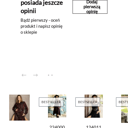
posiada jeszcze
Dodaj
pierwszą
opinii
opinię
Bądź pierwszy - oceń
produkt i napisz opinię
o sklepie
BESTSELLER
BESTSELLER
BEST
224000
124011