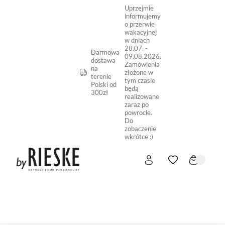
Uprzejmie
informujemy
o przerwie
wakacyjnej
w dniach
28.07. -
Darmowa
09.08.2026.
dostawa
Zamówienia
na
złożone w
terenie
tym czasie
Polski od
będą
300zł
realizowane
zaraz po
powrocie.
Do
zobaczenie
wkrótce :)
START
NOWOŚĆ
SKLEP ONLINE
O NAS