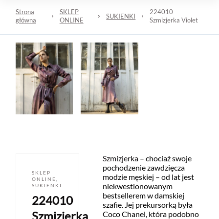
Strona
SKLEP
224010
SUKIENKI
główna
ONLINE
Szmizjerka Violet
Szmizjerka
– chociaż swoje
pochodzenie zawdzięcza
SKLEP
modzie męskiej – od lat jest
ONLINE
,
niekwestionowanym
SUKIENKI
bestsellerem w damskiej
224010
szafie. Jej prekursorką była
Szmizjerka
Coco Chanel, która podobno