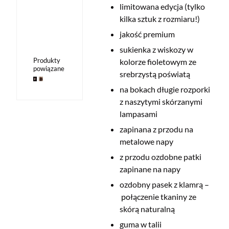
limitowana edycja (tylko
kilka sztuk z rozmiaru!)
jakość premium
sukienka z wiskozy w
Produkty
kolorze fioletowym ze
powiązane
srebrzystą poświatą
na bokach długie rozporki
z naszytymi skórzanymi
lampasami
zapinana z przodu na
metalowe napy
z przodu ozdobne patki
zapinane na napy
ozdobny pasek z klamrą
–
po
łączenie tkaniny ze
skórą naturalną
guma w talii