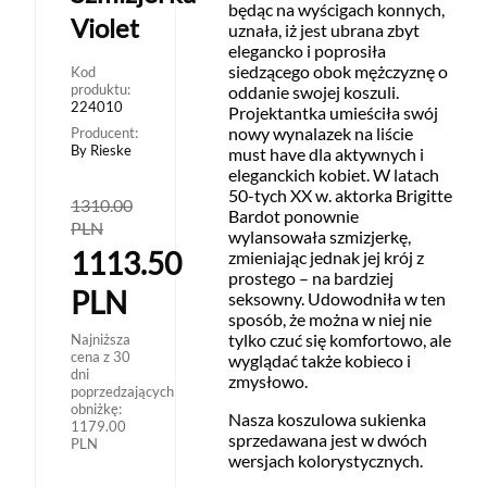
będąc na wyścigach konnych,
Violet
uznała, iż jest ubrana zbyt
elegancko i poprosiła
siedzącego obok mężczyznę o
Kod
produktu:
oddanie swojej koszuli.
224010
Projektantka umieściła swój
nowy wynalazek na liście
Producent:
By Rieske
must have dla aktywnych i
eleganckich kobiet. W latach
50-tych XX w. aktorka Brigitte
1310.00
Bardot ponownie
PLN
wylansowała szmizjerkę,
1113.50
zmieniając jednak jej krój z
prostego – na bardziej
PLN
seksowny. Udowodniła w ten
sposób, że można w niej nie
tylko czuć się komfortowo, ale
Najniższa
cena z 30
wyglądać także kobieco i
dni
zmysłowo.
poprzedzających
obniżkę:
Nasza koszulowa sukienka
1179.00
sprzedawana jest w dwóch
PLN
wersjach kolorystycznych.