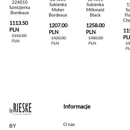
224010
1
Sukienka
Sukienka
Szmizjerka
Su
Moher
Milkmaid
Bordeaux
Fl
Bordeaux
Black
Ch
1113.50
1207.00
1258.00
PLN
11
PLN
PLN
1310.00
PL
1420.00
1480.00
PLN
13
PLN
PLN
P
Informacje
O nas
BY