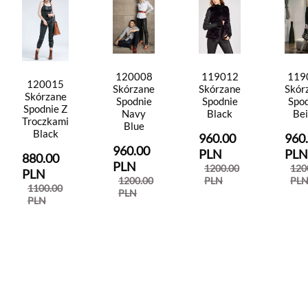
120008
119012
119
120015
Skórzane
Skórzane
Skór
Skórzane
Spodnie
Spodnie
Spo
Spodnie Z
Navy
Black
Be
Troczkami
Blue
Black
960.00
960
960.00
PLN
PLN
880.00
PLN
1200.00
120
PLN
1200.00
PLN
PL
1100.00
PLN
PLN