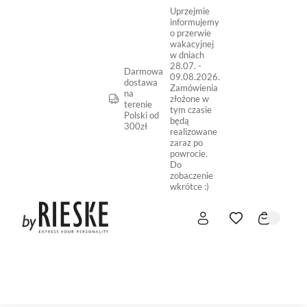
Uprzejmie
informujemy
o przerwie
wakacyjnej
w dniach
28.07. -
Darmowa
09.08.2026.
dostawa
Zamówienia
na
złożone w
terenie
tym czasie
Polski od
będą
300zł
realizowane
zaraz po
powrocie.
Do
zobaczenie
wkrótce :)
START
NOWOŚĆ
SKLEP ONLINE
O NAS