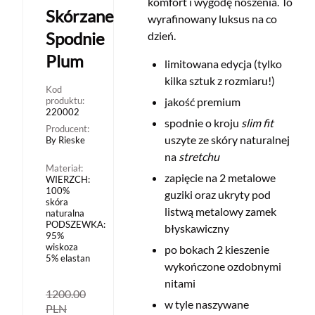
komfort i wygodę noszenia. To
Skórzane
wyrafinowany luksus na co
Spodnie
dzień.
Plum
limitowana edycja (tylko
kilka sztuk z rozmiaru!)
Kod
produktu:
jakość premium
220002
spodnie o kroju
slim fit
Producent:
uszyte ze skóry naturalnej
By Rieske
na
stretchu
Materiał:
zapięcie na 2 metalowe
WIERZCH:
100%
guziki oraz ukryty pod
skóra
listwą metalowy zamek
naturalna
PODSZEWKA:
błyskawiczny
95%
wiskoza
po bokach 2 kieszenie
5% elastan
wykończone ozdobnymi
nitami
1200.00
w tyle naszywane
PLN