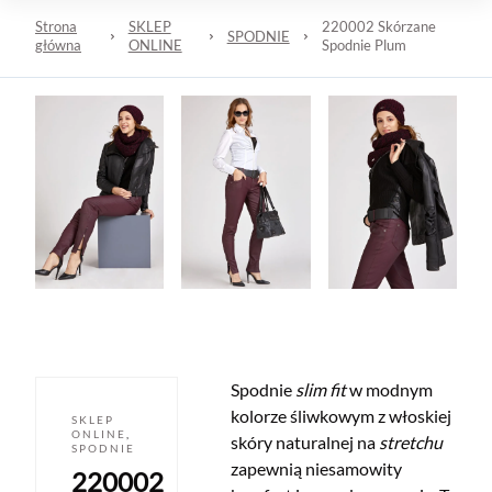
Strona
SKLEP
220002 Skórzane
SPODNIE
główna
ONLINE
Spodnie Plum
Spodnie
slim fit
w modnym
kolorze śliwkowym z włoskiej
SKLEP
ONLINE
,
skóry naturalnej na
stretchu
SPODNIE
zapewnią niesamowity
220002