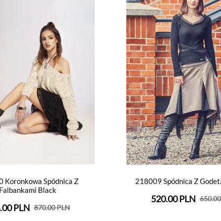
 Koronkowa Spódnica Z
218009 Spódnica Z Godet
Falbankami Black
520.00 PLN
650.0
.00 PLN
870.00 PLN