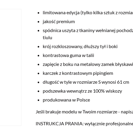
limitowana edycja (tylko kilka sztuk z rozmia
jakość premium
spódnica uszyta z tkaniny wełnianej pochod
tiulu
krój rozkloszowany, dłuższy tył i boki
kontrastowa guma w talii
zapięcie z boku na metalowy zamek błyskaw
karczek z kontrastowym pipingiem
długość w tyle w rozmiarze S wynosi 61 cm
podszewka wewnątrz ze 100% wiskozy
produkowana w Polsce
Jeśli brakuje modelu w Twoim rozmiarze - napisz 
INSTRUKCJA PRANIA: wyłącznie profesjonalne 