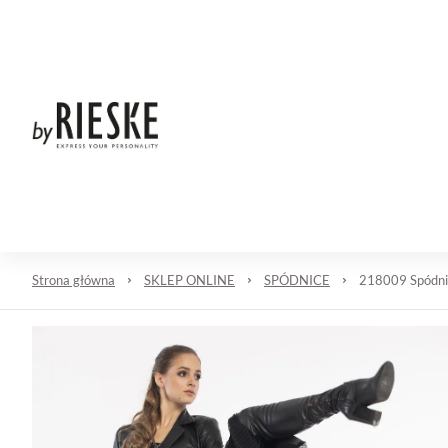
START
NOWOŚĆ
SKLEP ONLINE
O NAS
Strona główna
SKLEP ONLINE
SPÓDNICE
218009 Spódni