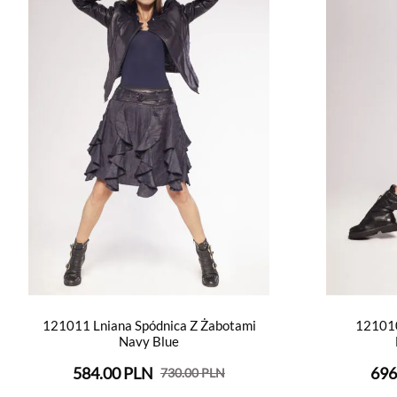
121011 Lniana Spódnica Z Żabotami
121010
Navy Blue
584.00 PLN
696
730.00 PLN