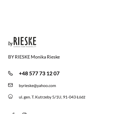
BY RIESKE Monika Rieske
+48 577 73 12 07
byrieske@yahoo.com
ul. gen. T. Kutrzeby 5/1U, 91-043 Łódź