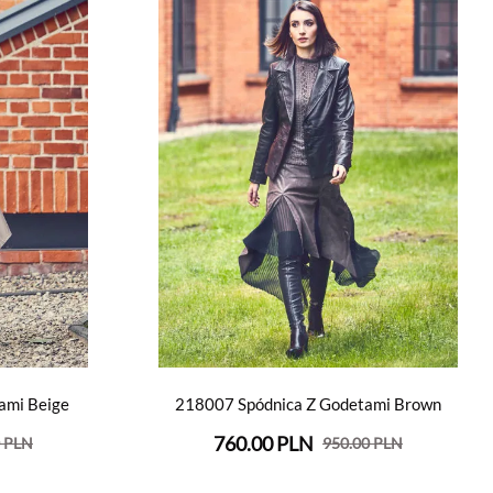
ami Beige
218007 Spódnica Z Godetami Brown
760.00 PLN
0 PLN
950.00 PLN