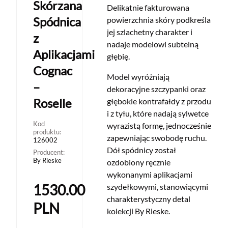
Skórzana
Delikatnie fakturowana
Spódnica
powierzchnia skóry podkreśla
jej szlachetny charakter i
z
nadaje modelowi subtelną
Aplikacjami
głębię.
Cognac
Model wyróżniają
–
dekoracyjne szczypanki oraz
Roselle
głębokie kontrafałdy z przodu
i z tyłu, które nadają sylwetce
Kod
wyrazistą formę, jednocześnie
produktu:
zapewniając swobodę ruchu.
126002
Dół spódnicy został
Producent:
By Rieske
ozdobiony ręcznie
wykonanymi aplikacjami
1530.00
szydełkowymi, stanowiącymi
charakterystyczny detal
PLN
kolekcji By Rieske.