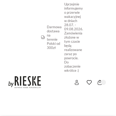
Uprzejmie
informujemy
o przerwie
wakacyjnej
w dniach
28.07. -
Darmowa
09.08.2026.
dostawa
Zamówienia
na
złożone w
terenie
tym czasie
Polski od
będą
300zł
realizowane
zaraz po
powrocie.
Do
zobaczenie
wkrótce :)
START
NOWOŚĆ
SKLEP ONLINE
O NAS