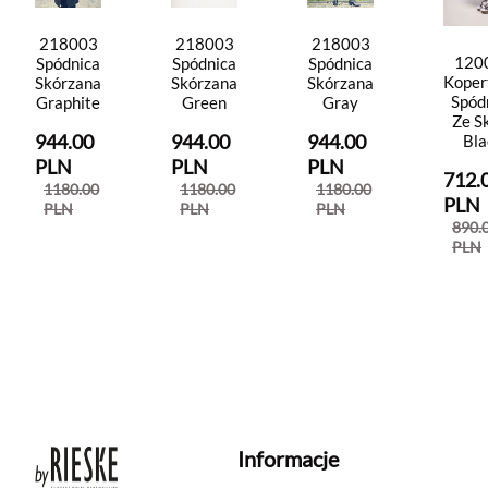
218003
218003
218003
120
Spódnica
Spódnica
Spódnica
Koper
Skórzana
Skórzana
Skórzana
Spód
Graphite
Green
Gray
Ze S
944.00
944.00
944.00
Bla
PLN
PLN
PLN
712.
1180.00
1180.00
1180.00
PLN
PLN
PLN
PLN
890.
PLN
Informacje