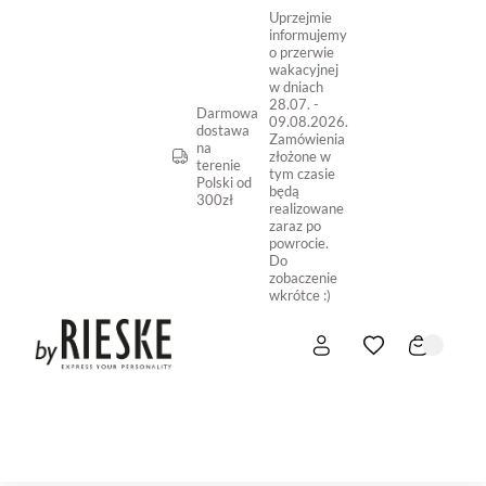
Uprzejmie
informujemy
o przerwie
wakacyjnej
w dniach
28.07. -
Darmowa
09.08.2026.
dostawa
Zamówienia
na
złożone w
terenie
tym czasie
Polski od
będą
300zł
realizowane
zaraz po
powrocie.
Do
zobaczenie
wkrótce :)
START
NOWOŚĆ
SKLEP ONLINE
O NAS