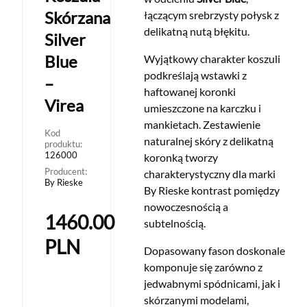
Skórzana
łączącym srebrzysty połysk z
delikatną nutą błękitu.
Silver
Blue
Wyjątkowy charakter koszuli
podkreślają wstawki z
–
haftowanej koronki
Virea
umieszczone na karczku i
mankietach. Zestawienie
Kod
naturalnej skóry z delikatną
produktu:
126000
koronką tworzy
Producent:
charakterystyczny dla marki
By Rieske
By Rieske kontrast pomiędzy
nowoczesnością a
1460.00
subtelnością.
PLN
Dopasowany fason doskonale
komponuje się zarówno z
jedwabnymi spódnicami, jak i
skórzanymi modelami,