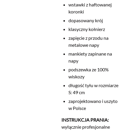
wstawki z haftowanej
koronki
dopasowany krój
klasyczny kołnierz
zapięcie z przodu na
metalowe napy
mankiety zapinane na
napy
podszewka ze 100%
wiskozy
długość tyłu w rozmiarze
S:
49
cm
zaprojektowano i uszyto
w Polsce
INSTRUKCJA PRANIA:
wyłącznie profesjonalne