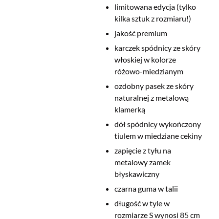
limitowana edycja (tylko
kilka sztuk z rozmiaru!)
jakość premium
karczek spódnicy ze skóry
włoskiej w kolorze
różowo-miedzianym
ozdobny pasek ze skóry
naturalnej z metalową
klamerką
dół spódnicy wykończony
tiulem w miedziane cekiny
zapięcie z tyłu na
metalowy zamek
błyskawiczny
czarna guma w talii
długość w tyle w
rozmiarze S wynosi
85
cm