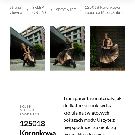
Strona
SKLEP
125018 Koronkowa
SPÓDNICE
główna
ONLINE
Spódnica Maxi Ombre
Transparentne materiały jak
delikatne koronki wciąż
SKLEP
ONLINE
,
królują na światowych
SPÓDNICE
pokazach mody. Uszyte z
125018
niej spódnice i sukienki są
Koronkowa
niezwykle seksowne,