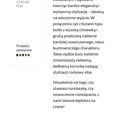
1390.00
tworząc bardzo elegancką i
PLN
wytworną stylizację – idealną
na wieczorne wyjście. W
połączeniu zaś z butami typu
botki z wysoką cholewką i
grubą podeszwą
nabierze
bardziej nowoczesnego, nieco
Produkty
buntowniczego charakteru.
powiązane
Takie ciężkie buty świetnie
zrównoważą zwiewną,
delikatną koronkę nadając
stylizacji rockowy vibe.
Niezależnie od tego, czy
stawiasz na klasykę, czy
nowoczesne rozwiązania, z
nami zawsze będziesz na
czasie!