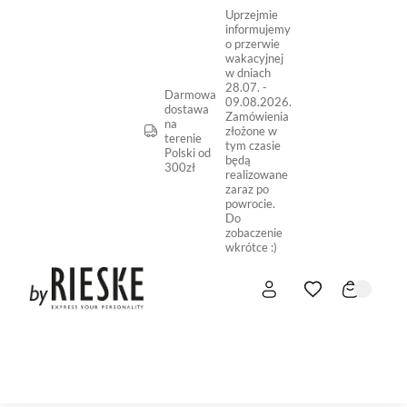
Uprzejmie
informujemy
o przerwie
wakacyjnej
w dniach
28.07. -
Darmowa
09.08.2026.
dostawa
Zamówienia
na
złożone w
terenie
tym czasie
Polski od
będą
300zł
realizowane
zaraz po
powrocie.
Do
zobaczenie
wkrótce :)
START
NOWOŚĆ
SKLEP ONLINE
O NAS