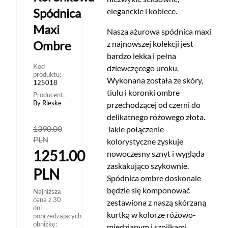
Spódnica
eleganckie i kobiece.
Maxi
Nasza ażurowa spódnica maxi
Ombre
z najnowszej kolekcji jest
bardzo lekka i pełna
Kod
dziewczęcego uroku.
produktu:
Wykonana została ze skóry,
125018
tiulu i koronki ombre
Producent:
By Rieske
przechodzącej od czerni do
delikatnego różowego złota.
1390.00
Takie połączenie
PLN
kolorystyczne zyskuje
1251.00
nowoczesny sznyt i wygląda
zaskakująco szykownie.
PLN
Spódnica ombre doskonale
będzie się komponować
Najniższa
cena z 30
zestawiona z naszą skórzaną
dni
kurtką w kolorze różowo-
poprzedzających
obniżkę:
miedzianym i szpilkami,