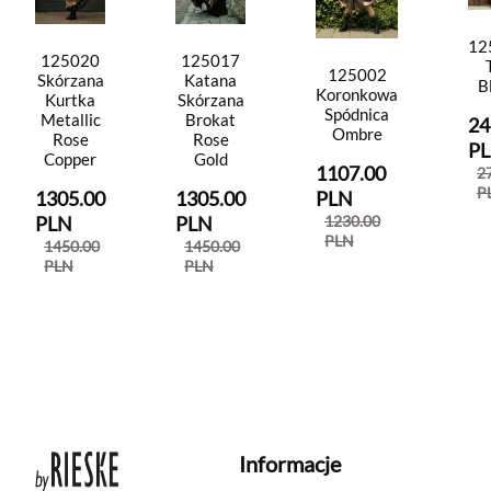
12
125020
125017
125002
Skórzana
Katana
B
Koronkowa
Kurtka
Skórzana
Spódnica
Metallic
Brokat
24
Ombre
Rose
Rose
P
Copper
Gold
1107.00
2
P
1305.00
1305.00
PLN
PLN
PLN
1230.00
PLN
1450.00
1450.00
PLN
PLN
Informacje