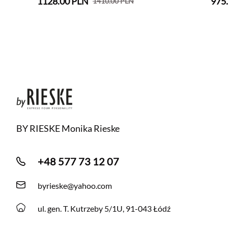
1128.00 PLN
975
1410.00 PLN
BY RIESKE Monika Rieske
+48 577 73 12 07
byrieske@yahoo.com
ul. gen. T. Kutrzeby 5/1U, 91-043 Łódź