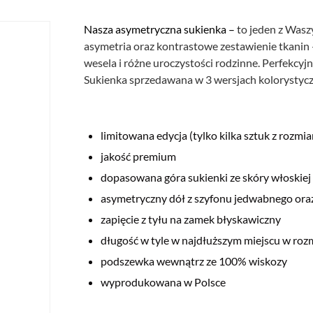
Nasza asymetryczna sukienka –
to jeden z Wasz
asymetria oraz kontrastowe zestawienie tkanin
wesela i różne uroczystości rodzinne. Perfekcyj
Sukienka sprzedawana w 3 wersjach kolorystyc
limitowana edycja (tylko kilka sztuk z rozmia
jakość premium
dopasowana góra sukienki ze skóry włoskie
asymetryczny dół z szyfonu jedwabnego oraz
zapięcie z tyłu na zamek błyskawiczny
długość w tyle w najdłuższym miejscu w roz
podszewka wewnątrz ze 100% wiskozy
wyprodukowana w Polsce