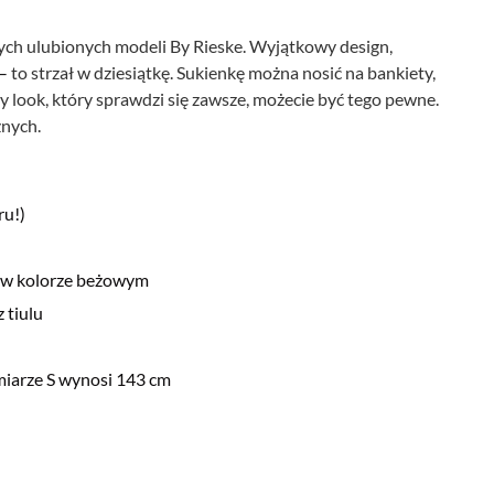
ych ulubionych modeli By Rieske. Wyjątkowy design,
–
to strzał w dziesiątkę. Sukienkę można nosić na bankiety,
ny look, który sprawdzi się zawsze, możecie być tego pewne.
znych.
ru!)
j w kolorze beżowym
 tiulu
miarze S wynosi 143 cm