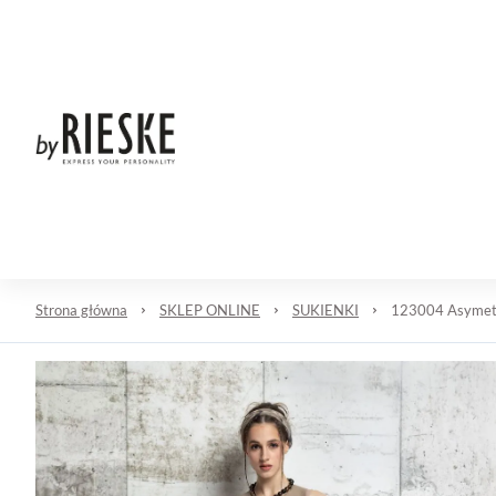
START
NOWOŚĆ
SKLEP ONLINE
O NAS
Strona główna
SKLEP ONLINE
SUKIENKI
123004 Asymetr