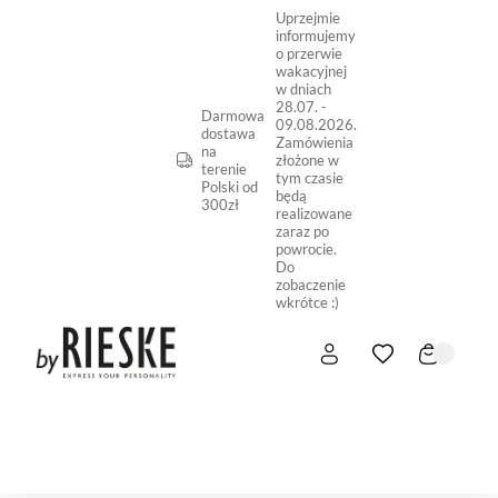
Uprzejmie
informujemy
o przerwie
wakacyjnej
w dniach
28.07. -
Darmowa
09.08.2026.
dostawa
Zamówienia
na
złożone w
terenie
tym czasie
Polski od
będą
300zł
realizowane
zaraz po
powrocie.
Do
zobaczenie
wkrótce :)
START
NOWOŚĆ
SKLEP ONLINE
O NAS