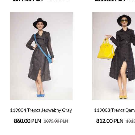
119004 Trencz Jedwabny Gray
119003 Trencz Dams
860.00 PLN
812.00 PLN
1075.00 PLN
1015