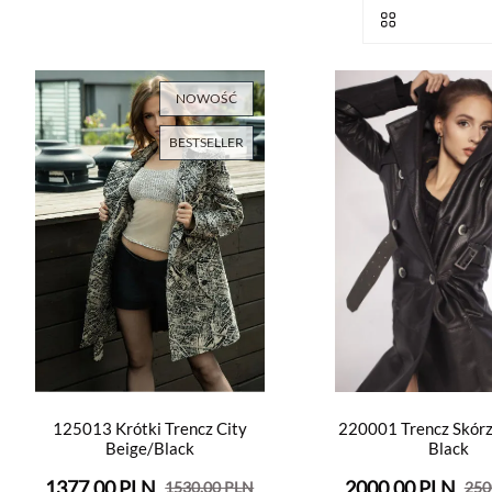
NOWOŚĆ
BESTSELLER
125013 Krótki Trencz City
220001 Trencz Skór
Beige/Black
Black
1377.00 PLN
2000.00 PLN
1530.00 PLN
250