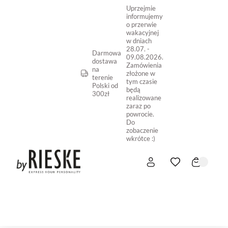
Uprzejmie
informujemy
o przerwie
wakacyjnej
w dniach
28.07. -
Darmowa
09.08.2026.
dostawa
Zamówienia
na
złożone w
terenie
tym czasie
Polski od
będą
300zł
realizowane
zaraz po
powrocie.
Do
zobaczenie
wkrótce :)
START
NOWOŚĆ
SKLEP ONLINE
O NAS